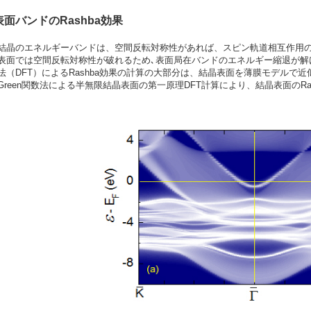
表面バンドのRashba効果
結晶のエネルギーバンドは、空間反転対称性があれば、スピン軌道相互作用の
表面では空間反転対称性が破れるため､表面局在バンドのエネルギー縮退が解け
法（DFT）によるRashba効果の計算の大部分は、結晶表面を薄膜モデルで
Green関数法による半無限結晶表面の第一原理DFT計算により、結晶表面のRa