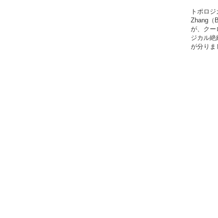
トポロジカ
Zhan
が、クー
ジカル絶
が分りま