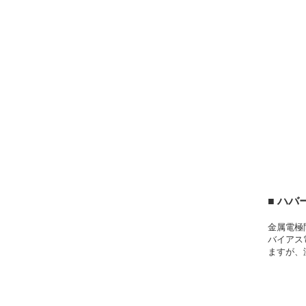
■ ハ
金属電極
バイアス
ますが、