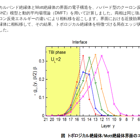
ルバンド絶縁体とMott絶縁体の界面の電子構造を、ハバード型のクーロン反発力を取
g（BHZ）模型と動的平均場理論（DMFT）を用いて計算しました。両相は同
ロン反発エネルギーの違いにより相転移を起こします。界面における近接効果に
縁体に相転移して、その結果、トポロジカル絶縁体を特徴づける局在エッジ状態
した。