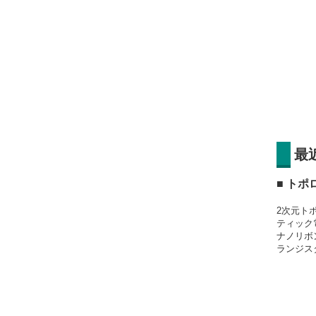
最
■ ト
2次元ト
ティック
ナノリボ
ランジス