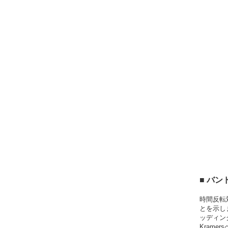
■ バン
時間反転
とを示し
ッディン
Krame