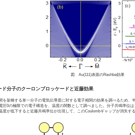
図 Au(111)表面のRashba効果
バード分子のクーロンブロッケードと近藤効果
間を架橋する単一分子の電気伝導度に対する電子相関の効果を調べるため、半無限
電圧0の極限での電子構造を、温度の関数として調べました。分子共鳴準位は、C
温度が低下すると近藤共鳴準位が出現して、このCoulombギャップが消失す