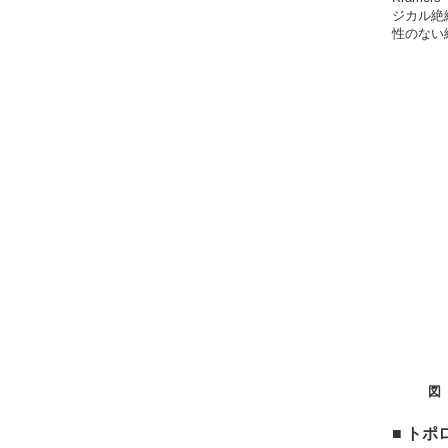
ジカル絶
性のない
図
■ ト