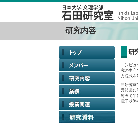
研究内容
研
コンピュ
究の中心
方程式を
当研究室
元結晶に
範囲で半
電子状態