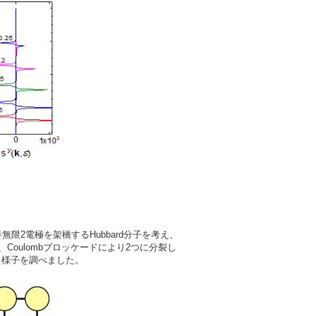
2電極を架橋するHubbard分子を考え、
oulombブロッケードにより2つに分裂し
る様子を調べました。