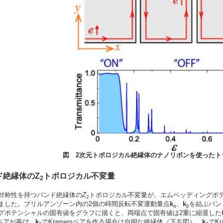
図 2次元トポロジカル絶縁体のナノリボンを使ったト
ド絶縁体のZ
トポロジカル不変量
2
対称性を持つバンド絶縁体の
Z
トポロジカル不変量が、エムベッディングポ
2
ました。ブリルアンゾーン内の2個の時間反転不変運動量点
k
、
k
を結ぶバン
α
β
グポテンシャルの固有値をグラフに描くと、両端点で固有値は2重に縮退したKr
rsペアが再び、
k
でKramersペアを作る場合は自明な絶縁体（下左図）、
k
でK