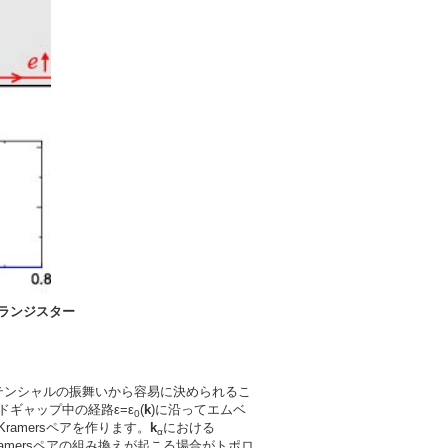
ランジスター
テンシャルの振舞いから容易に決められるこ
ドギャップ中の経路ε=ε
(
k
)に沿ってエムベ
0
amersペアを作ります。
k
における
α
ramersペアの組み換えが起こる場合がトポロ