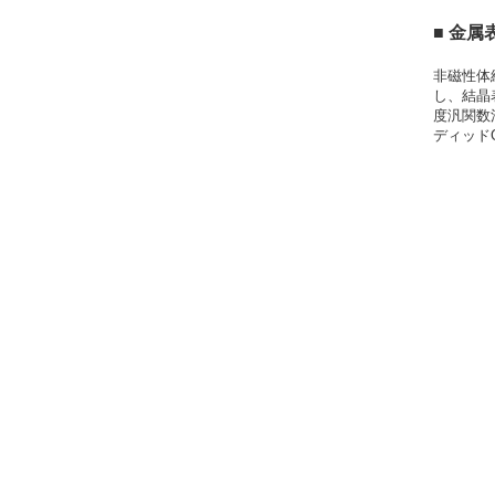
■ 金属
非磁性体
し、結晶
度汎関数
ディッド