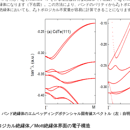
β
β
縁体になります（下右図）。この方法により、バンドのパリティから
Z
トポ
2
絶縁体においても、
Z
トポロジカル不変量が容易に計算できることになりま
2
 バンド絶縁体のエムベッディングポテンシャル固有値スペクトル（左：自明
ポロジカル絶縁体／Mott絶縁体界面の電子構造