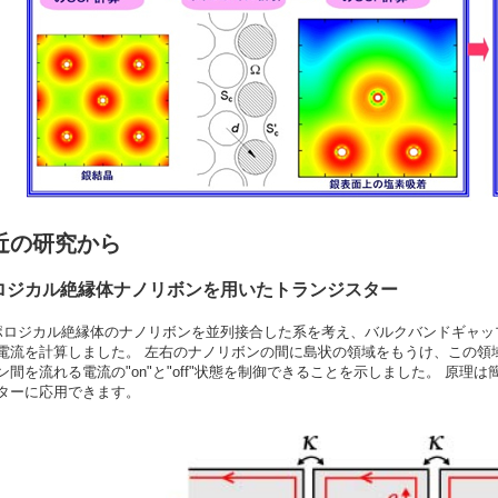
近の研究から
ポロジカル絶縁体ナノリボンを用いたトランジスター
ポロジカル絶縁体のナノリボンを並列接合した系を考え、バルクバンドギャッ
電流を計算しました。 左右のナノリボンの間に島状の領域をもうけ、この領
ン間を流れる電流の"on"と"off"状態を制御できることを示しました。 原
ターに応用できます。